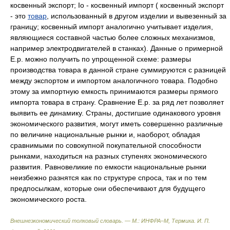
косвенный экспорт; Iо - косвенный импорт ( косвенный экспорт
- это
товар
, использованный в другом изделии и вывезенный за
границу; косвенный импорт аналогично учитывает изделия,
являющиеся составной частью более сложных механизмов,
например электродвигателей в станках). Данные о примерной
Е.р. можно получить по упрощенной схеме: размеры
производства товара в данной стране суммируются с разницей
между экспортом и импортом аналогичного товара. Подобно
этому за импортную емкость принимаются размеры прямого
импорта товара в страну. Сравнение Е.р. за ряд лет позволяет
выявить ее динамику. Страны, достигшие одинакового уровня
экономического развития, могут иметь совершенно различные
по величине национальные рынки и, наоборот, обладая
сравнимыми по совокупной покупательной способности
рынками, находиться на разных ступенях экономического
развития. Равновеликие по емкости национальные рынки
неизбежно разнятся как по структуре спроса, так и по тем
предпосылкам, которые они обеспечивают для будущего
экономического роста.
Внешнеэкономический толковый словарь. — М.: ИНФРА–М, Термика
.
И. П.